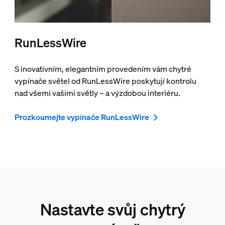
RunLessWire
S inovativním, elegantním provedením vám chytré
vypínače světel od RunLessWire poskytují kontrolu
nad všemi vašimi světly – a výzdobou interiéru.
Prozkoumejte vypínače RunLessWire
Nastavte svůj chytrý