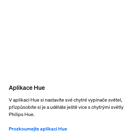
Aplikace Hue
V aplikaci Hue si nastavíte své chytré vypínače světel,
přizpůsobíte si je a uděláte ještě více s chytrými světly
Philips Hue.
Prozkoumejte aplikaci Hue