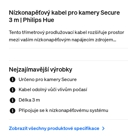
Nízkonapěťový kabel pro kamery Secure
3 m | Philips Hue
Tento třímetrový prodlužovací kabel rozšiřuje prostor
mezi vaším nízkonapěťovým napájecím zdrojem
Philips Hue a kamerou Secure. Stačí jej zapojit do
napájení a poté připojit ke kameře.
Nejzajímavější výrobky
Určeno pro kamery Secure
Kabel odolný vůči vlivům počasí
Délka 3 m
Připojuje se k nízkonapěťovému systému
Zobrazit všechny produktové specifikace