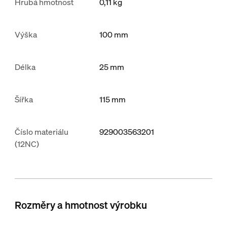
Hrubá hmotnost
0,11
kg
Výška
100
mm
Délka
25
mm
Šířka
115
mm
Číslo materiálu
929003563201
(12NC)
Rozměry a hmotnost výrobku