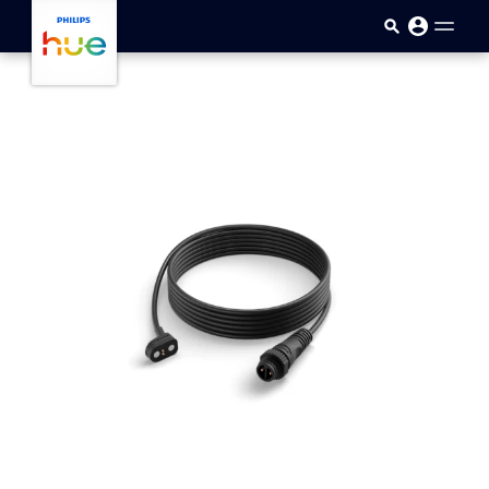
Přejít k hlavnímu obsahu