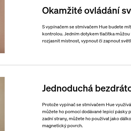
Okamžité ovládání sv
S vypínačem se stmívačem Hue budete mít 
kontrolou. Jedním dotykem tlačítka můžou
rozjasnit místnost, vypnout či zapnout svět
Jednoduchá bezdráto
Protože vypínač se stmívačem Hue využívá b
můžete ho pomocí dodávané lepicí pásky př
zadní strany, můžete ho používat jako dálko
magnetický povrch.