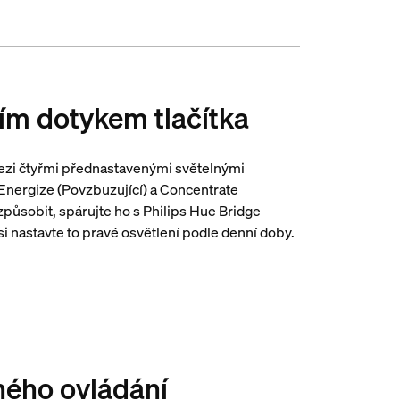
ím dotykem tlačítka
mezi čtyřmi přednastavenými světelnými
 Energize (Povzbuzující) a Concentrate
způsobit, spárujte ho s Philips Hue Bridge
si nastavte to pravé osvětlení podle denní doby.
ého ovládání