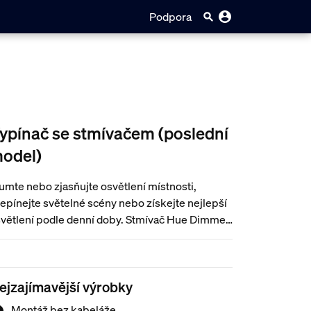
Podpora
ypínač se stmívačem (poslední
odel)
umte nebo zjasňujte osvětlení místnosti,
epínejte světelné scény nebo získejte nejlepší
větlení podle denní doby. Stmívač Hue Dimmer
itch se dá připevnit na stěny nebo na
gnetické povrchy. Využijete ho také jako
enosné dálkové ovládání svého osvětlení.
ejzajímavější výrobky
Montáž bez kabeláže