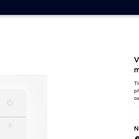
V
m
Tl
př
os
sw
ma
př
N