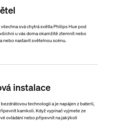
ětel
všechna svá chytrá světla Philips Hue pod
 všichni u vás doma okamžitě ztemnit nebo
la nebo nastavit světelnou scénu.
vá instalace
ezdrátovou technologii a je napájen z baterií,
ipevnit kamkoli. Když vypínač vyjmete ze
vé ovládání nebo připevnit na jakýkoli