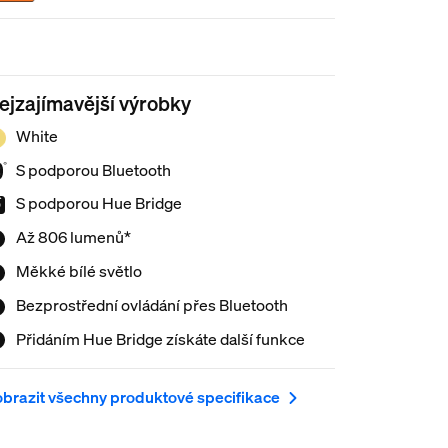
ejzajímavější výrobky
White
S podporou Bluetooth
S podporou Hue Bridge
Až 806 lumenů*
Měkké bílé světlo
Bezprostřední ovládání přes Bluetooth
Přidáním Hue Bridge získáte další funkce
brazit všechny produktové specifikace