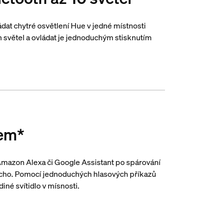
at chytré osvětlení Hue v jedné místnosti
 světel a ovládat je jednoduchým stisknutím
sem*
 Amazon Alexa či Google Assistant po spárování
cho. Pomocí jednoduchých hlasových příkazů
diné svítidlo v mísnosti.