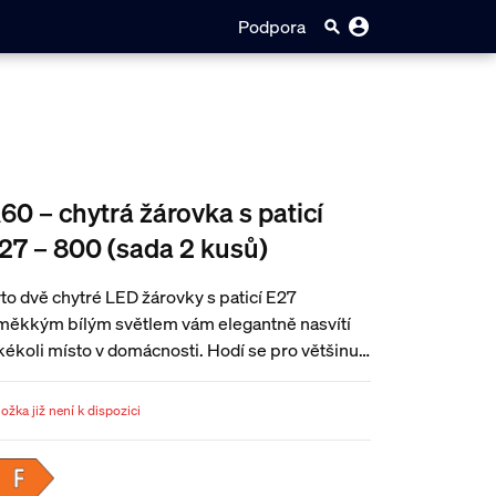
Podpora
60 – chytrá žárovka s paticí
27 – 800 (sada 2 kusů)
to dvě chytré LED žárovky s paticí E27
měkkým bílým světlem vám elegantně nasvítí
kékoli místo v domácnosti. Hodí se pro většinu
andardních svítidel a mají možnost okamžitého
zdrátového stmívání.
ožka již není k dispozici