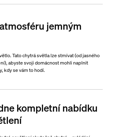
 atmosféru jemným
větlo. Tato chytrá světla lze stmívat (od jasného
ní), abyste svoji domácnost mohli naplnit
y, kdy se vám to hodí.
dne kompletní nabídku
ětlení