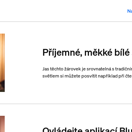
Na
Příjemné, měkké bílé 
Jas těchto žárovek je srovnatelná s tradič
světlem si můžete posvítit například při čte
Ovládejte aplikací Bl