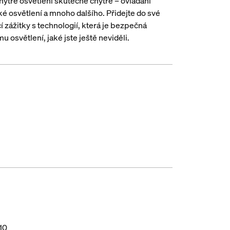
hytré osvětlení skutečně chytré – ovládání
é osvětlení a mnoho dalšího. Přidejte do své
 zážitky s technologií, která je bezpečná
u osvětlení, jaké jste ještě neviděli.
10