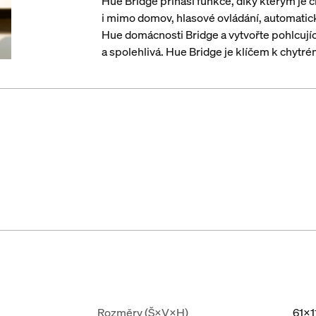
Hue Bridge přináší funkce, díky kterým je c
i mimo domov, hlasové ovládání, automatick
Hue domácnosti Bridge a vytvořte pohlcující
a spolehlivá. Hue Bridge je klíčem k chytrém
Rozměry (Š×V×H)
61x1