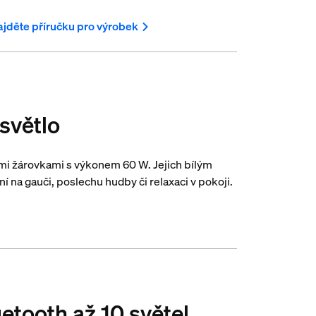
jděte příručku pro výrobek
světlo
ními žárovkami s výkonem 60 W. Jejich bílým
ní na gauči, poslechu hudby či relaxaci v pokoji.
uetooth až 10 světel