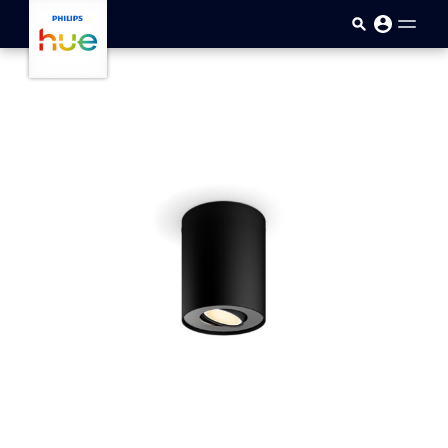
Přejít k hlavnímu obsahu