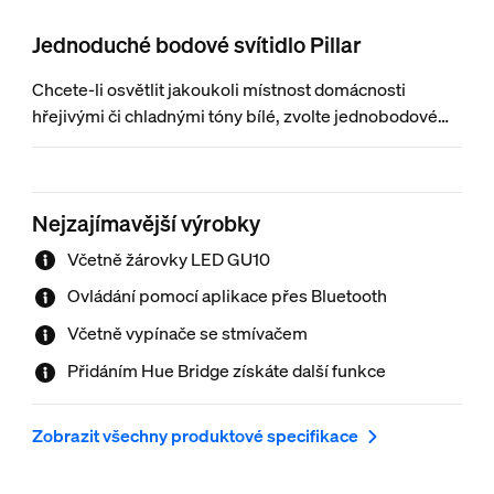
Jednoduché bodové svítidlo Pillar
Chcete-li osvětlit jakoukoli místnost domácnosti
hřejivými či chladnými tóny bílé, zvolte jednobodové
černé svítidlo Philips Hue white ambiance Pillar s bílou
atmosférou. Světlo můžete ovládat přímo přiloženým
vypínačem se stmívačem Hue nebo pomocí Bluetooth.
Nejzajímavější výrobky
Chcete-li objevit kompletní paletu možností osvětlení,
připojte svítidlo k Philips Hue Bridge.
Včetně žárovky LED GU10
Ovládání pomocí aplikace přes Bluetooth
Včetně vypínače se stmívačem
Přidáním Hue Bridge získáte další funkce
Zobrazit všechny produktové specifikace