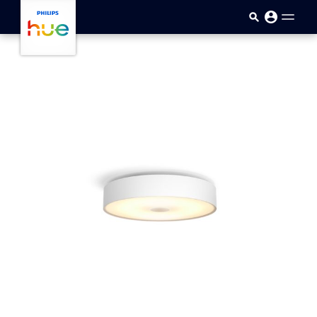
Přejít k hlavnímu obsahu