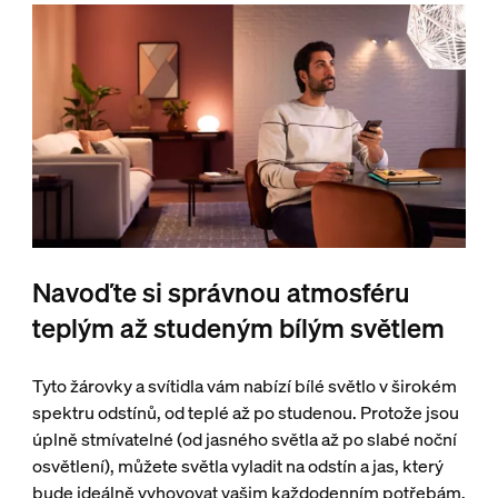
Navoďte si správnou atmosféru
teplým až studeným bílým světlem
Tyto žárovky a svítidla vám nabízí bílé světlo v širokém
spektru odstínů, od teplé až po studenou. Protože jsou
úplně stmívatelné (od jasného světla až po slabé noční
osvětlení), můžete světla vyladit na odstín a jas, který
bude ideálně vyhovovat vašim každodenním potřebám.