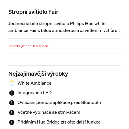
Stropní svítidlo Fair
Jedinečné bílé stropní svítidlo Philips Hue white
ambiance Fair s bílou atmosférou a osvětlením vzhůru i
dolů nabízí hřejivé i chladné spektrum bílé, navíc
obsahuje také světelná schémata. Světlo můžete
Položka již není k dispozici
ovládat přímo přiloženým vypínačem se stmívačem
Hue nebo pomocí Bluetooth. Chcete-li získat více
funkcí inteligentního osvětlení, připojte svítidlo k Hue
Bridge.
Nejzajímavější výrobky
White Ambiance
Integrované LED
Ovládání pomocí aplikace přes Bluetooth
Včetně vypínače se stmívačem
Přidáním Hue Bridge získáte další funkce