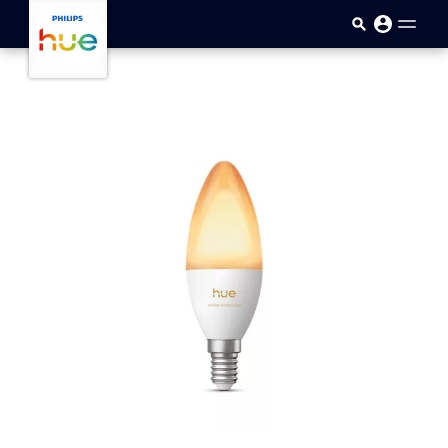
Přejít k hlavnímu obsahu