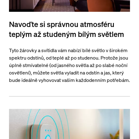
Navoďte si správnou atmosféru
teplým až studeným bílým světlem
Tyto žárovky a svítidla vám nabízí bílé světlo v širokém
spektru odstínů, od teplé až po studenou. Protože jsou
úplně stmívatelné (od jasného světla až po slabé noční
osvětlení), můžete světla vyladit na odstín a jas, který
bude ideálně vyhovovat vašim každodenním potřebám.