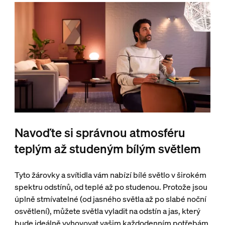
Navoďte si správnou atmosféru
teplým až studeným bílým světlem
Tyto žárovky a svítidla vám nabízí bílé světlo v širokém
spektru odstínů, od teplé až po studenou. Protože jsou
úplně stmívatelné (od jasného světla až po slabé noční
osvětlení), můžete světla vyladit na odstín a jas, který
bude ideálně vyhovovat vašim každodenním potřebám.