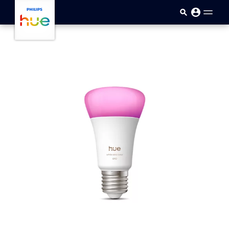
Přejít k hlavnímu obsahu