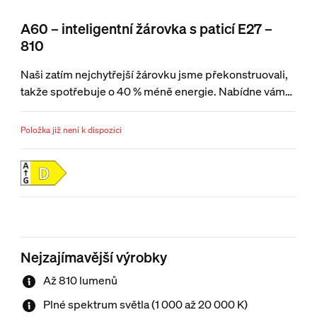
A60 – inteligentní žárovka s paticí E27 –
810
Naši zatím nejchytřejší žárovku jsme překonstruovali,
takže spotřebuje o 40 % méně energie. Nabídne vám
technologii přesného sladění barev Chromasync™
i kompletní spektrum bílého světla. Dosáhněte ideální
Položka již není k dispozici
barvy nebo odstínu bílého světla, a pak si může světlo
ještě víc přizpůsobit, protože jde ztlumit na naprosté
minimum (z plného jasu až na pouhá 0,2 %).
Nejzajímavější výrobky
Až 810 lumenů
Plné spektrum světla (1 000 až 20 000 K)