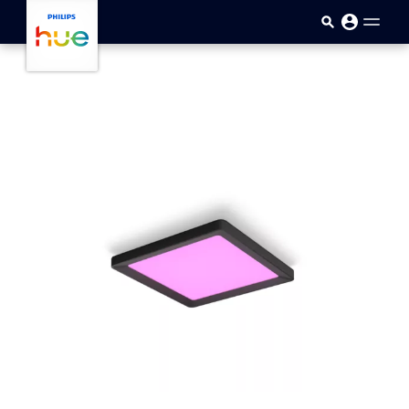
Přejít k hlavnímu obsahu