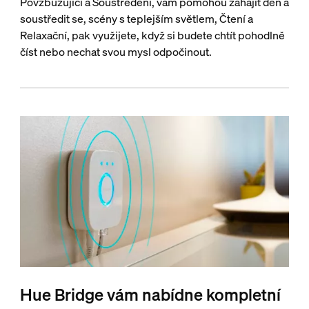
Povzbuzující a Soustředění, vám pomohou zahájit den a
soustředit se, scény s teplejším světlem, Čtení a
Relaxační, pak využijete, když si budete chtít pohodlně
číst nebo nechat svou mysl odpočinout.
Hue Bridge vám nabídne kompletní