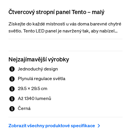
Čtvercový stropní panel Tento – malý
Získejte do každé místnosti u vás doma barevné chytré
světlo. Tento LED panel je navržený tak, aby nabízel
všechny výhody chytré řady osvětlení ve formě
elegantního černého svítidla. Ideálně se hodí do
chodeb, skříní a řady dalších použití.
Nejzajímavější výrobky
Jednoduchý design
Plynulá regulace světla
29.5 × 29.5 cm
Až 1340 lumenů
Černá
Zobrazit všechny produktové specifikace