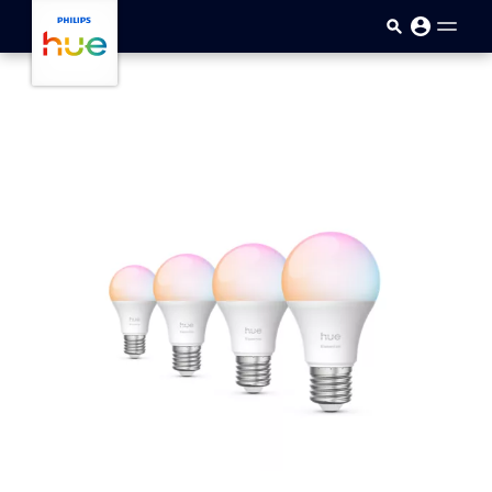
Přejít k hlavnímu obsahu