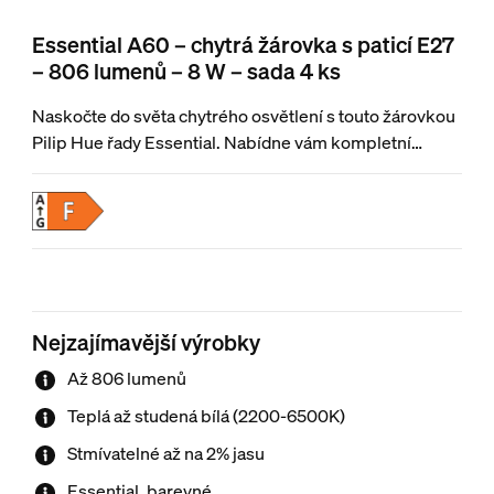
Essential A60 – chytrá žárovka s paticí E27
– 806 lumenů – 8 W – sada 4 ks
Naskočte do světa chytrého osvětlení s touto žárovkou
Pilip Hue řady Essential. Nabídne vám kompletní
barevné spektrum i regulovatelnou bílou barvu, která
se dá snadno měnit z teplé a útulné až po studenou.
O dokonalou náladu se postará plynulá regulace,
miliony barev a knihovna se světelnými scénami
navrženými našimi odborníky (vytvořit si ale můžete
i vlastní). Kompatibilní se všemi produkty řady Philips
Hue.
Nejzajímavější výrobky
Až 806 lumenů
Teplá až studená bílá (2200-6500K)
Stmívatelné až na 2% jasu
Essential, barevné