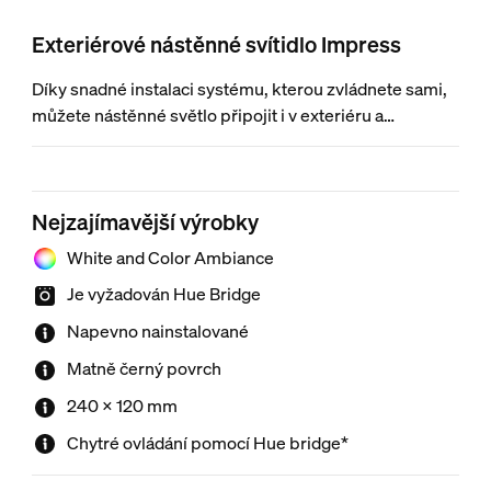
Exteriérové nástěnné svítidlo Impress
Díky snadné instalaci systému, kterou zvládnete sami,
můžete nástěnné světlo připojit i v exteriéru a
ozvláštnit své bydlení úžasnými barvami. Klepnutím v
aplikaci Hue nastavíte libovolný odstín bílé nebo
barevného světla.
Nejzajímavější výrobky
White and Color Ambiance
Je vyžadován Hue Bridge
Napevno nainstalované
Matně černý povrch
240 × 120 mm
Chytré ovládání pomocí Hue bridge*