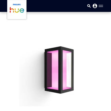
Přejít k hlavnímu obsahu