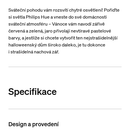
Sváteční pohodu vám rozsvítí chytré osvětlení! Pořiďte
si světla Philips Hue a vneste do své domácnosti
sváteční atmosféru – Vánoce vám navodí zářivě
červená a zelená, jaro přivolají nevtíravé pastelové
barvy, a jestliže si chcete vytvořit ten nejstrašidelnější
halloweenský dům široko daleko, je tu dokonce
i strašidelná nachová zář.
Specifikace
Design a provedení