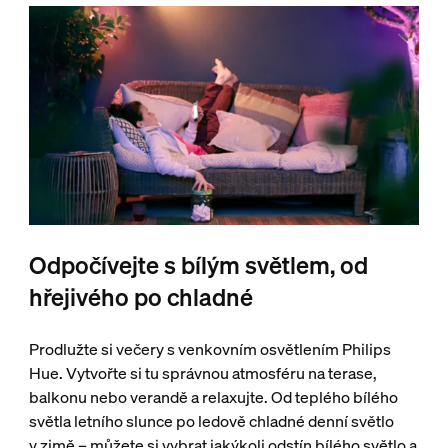
Odpočívejte s bílým světlem, od
hřejivého po chladné
Prodlužte si večery s venkovním osvětlením Philips
Hue. Vytvořte si tu správnou atmosféru na terase,
balkonu nebo verandě a relaxujte. Od teplého bílého
světla letního slunce po ledově chladné denní světlo
v zimě – můžete si vybrat jakýkoli odstín bílého světlo a