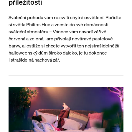
příležitosti
Sváteční pohodu vám rozsvítí chytré osvětlení! Pořiďte
si světla Philips Hue a vneste do své domácnosti
sváteční atmosféru – Vánoce vám navodí zářivě
červená a zelená, jaro přivolají nevtíravé pastelové
barvy, a jestliže si chcete vytvořit ten nejstrašidelnější
halloweenský dům široko daleko, je tu dokonce
i strašidelná nachová zář.