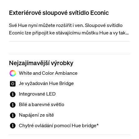
Exteriérové sloupové svítidlo Econic
Své Hue nyní můžete rozšířit i ven. Sloupové svítidlo
Econic lze připojit ke stávajícímu můstku Hue a vy tak
budete moci využívat veškeré funkce jako ovládání
světel, mimo domov a plánování. Dokáže skvěle
navodit jakoukoli atmosféru. Balení neobsahuje
Nejzajímavější výrobky
můstek Philips Hue.
White and Color Ambiance
Je vyžadován Hue Bridge
Integrované LED
Bílé a barevné světlo
Napájení ze sítě
Chytré ovládání pomocí Hue bridge*