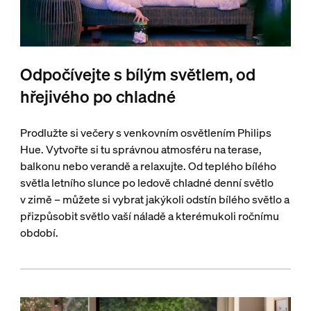
Odpočívejte s bílým světlem, od
hřejivého po chladné
Prodlužte si večery s venkovním osvětlením Philips
Hue. Vytvořte si tu správnou atmosféru na terase,
balkonu nebo verandě a relaxujte. Od teplého bílého
světla letního slunce po ledově chladné denní světlo
v zimě – můžete si vybrat jakýkoli odstín bílého světlo a
přizpůsobit světlo vaší náladě a kterémukoli ročnímu
období.