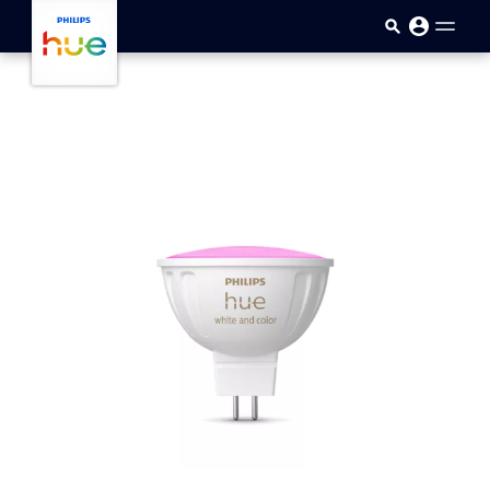
Přejít k hlavnímu obsahu