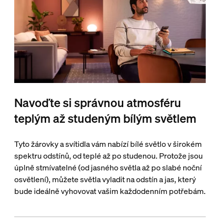
Navoďte si správnou atmosféru
teplým až studeným bílým světlem
Tyto žárovky a svítidla vám nabízí bílé světlo v širokém
spektru odstínů, od teplé až po studenou. Protože jsou
úplně stmívatelné (od jasného světla až po slabé noční
osvětlení), můžete světla vyladit na odstín a jas, který
bude ideálně vyhovovat vašim každodenním potřebám.