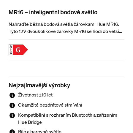
MR16 – inteligentní bodové světlo
Nahraďte běžná bodová světla žárovkami Hue MR16.
Tyto 12V dvoukolíkové žárovky MR16 se hodí do většiny
stávajících svítidel a prozáří všechny kouty domácnosti
chytrým barevným světlem. Jsou kompatibilní
s většinou transformátorů.¹
Nejzajímavější výrobky
Životnost ±10 let
Okamžité bezdrátové stmívání
Kompatibilní s rozhraním Bluetooth a zařízením
Hue Bridge
Bílé a barevné světlo