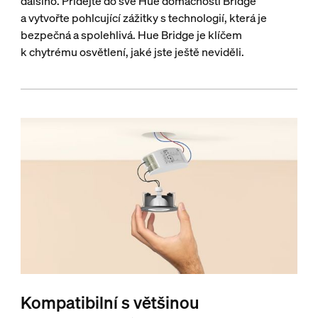
dalšího. Přidejte do své Hue domácnosti Bridge
a vytvořte pohlcující zážitky s technologií, která je
bezpečná a spolehlivá. Hue Bridge je klíčem
k chytrému osvětlení, jaké jste ještě neviděli.
Kompatibilní s většinou