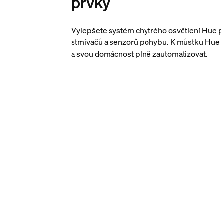
prvky
Vylepšete systém chytrého osvětlení Hue p
stmívačů a senzorů pohybu. K můstku Hue B
a svou domácnost plně zautomatizovat.