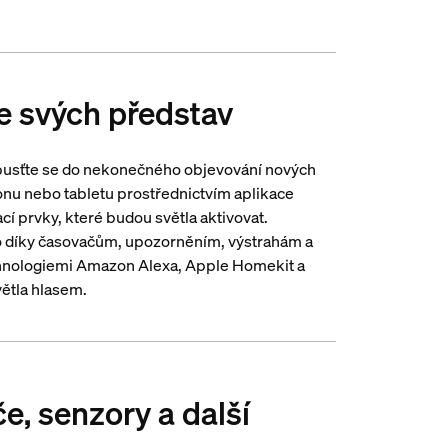
le svých představ
a pusťte se do nekonečného objevování nových
fonu nebo tabletu prostřednictvím aplikace
í prvky, které budou světla aktivovat.
no díky časovačům, upozorněním, výstrahám a
echnologiemi Amazon Alexa, Apple Homekit a
ětla hlasem.
če, senzory a další