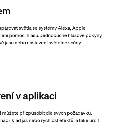
sem
spárovat světla se systémy Alexa, Apple
tlení pomocí hlasu. Jednoduché hlasové pokyny
avě jasu nebo nastavení světelné scény.
ení v aplikaci
i můžete přizpůsobit dle svých požadavků.
apříklad jas nebo rychlost efektů, a také určit