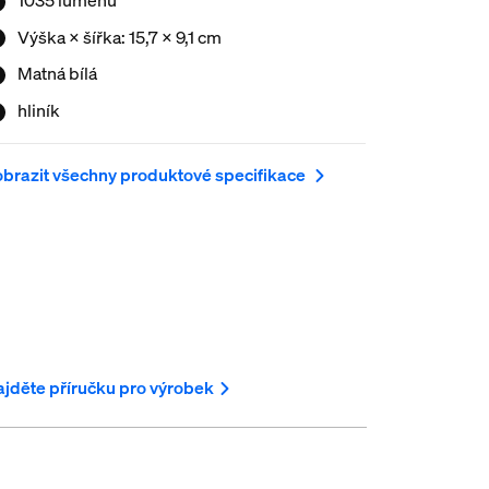
Výška × šířka: 15,7 × 9,1 cm
Matná bílá
hliník
brazit všechny produktové specifikace
jděte příručku pro výrobek