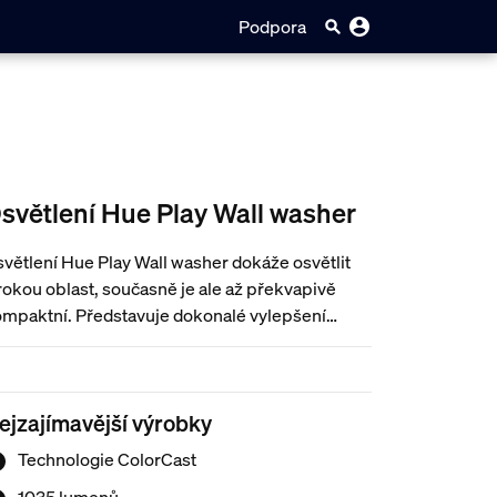
Podpora
světlení Hue Play Wall washer
větlení Hue Play Wall washer dokáže osvětlit
rokou oblast, současně je ale až překvapivě
mpaktní. Představuje dokonalé vylepšení
levizoru. Technologie ColorCast a elegantní
iníkové provedení z ní dělají dokonalý barevný
plněk pro vaše domácí kino (nebo cokoli
ejzajímavější výrobky
ného).
Technologie ColorCast
1035 lumenů