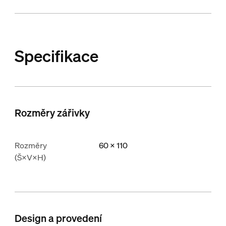
Specifikace
Rozměry zářivky
Rozměry
60 x 110
(Š×V×H)
Design a provedení