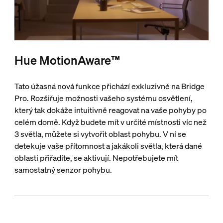
Hue MotionAware™
Tato úžasná nová funkce přichází exkluzivně na Bridge
Pro. Rozšiřuje možnosti vašeho systému osvětlení,
který tak dokáže intuitivně reagovat na vaše pohyby po
celém domě. Když budete mít v určité místnosti víc než
3 světla, můžete si vytvořit oblast pohybu. V ní se
detekuje vaše přítomnost a jakákoli světla, která dané
oblasti přiřadíte, se aktivují. Nepotřebujete mít
samostatný senzor pohybu.