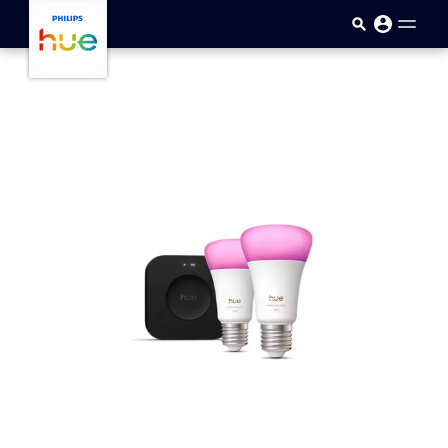
Přejít k hlavnímu obsahu