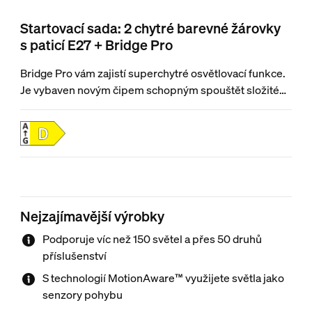
Startovací sada: 2 chytré barevné žárovky
s paticí E27 + Bridge Pro
Bridge Pro vám zajistí superchytré osvětlovací funkce.
Je vybaven novým čipem schopným spouštět složité
algoritmy a umělou inteligencí, takže je rychlejší a
výkonnější než kdy dřív. Pomocí startovací sady
žárovek White and Color Ambiance navodíte
v jakémkoli místnosti barevnou atmosféru.
Nejzajímavější výrobky
Podporuje víc než 150 světel a přes 50 druhů
příslušenství
S technologií MotionAware™ využijete světla jako
senzory pohybu