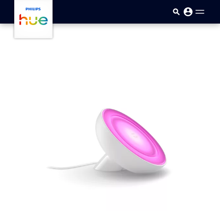
Přejít k hlavnímu obsahu