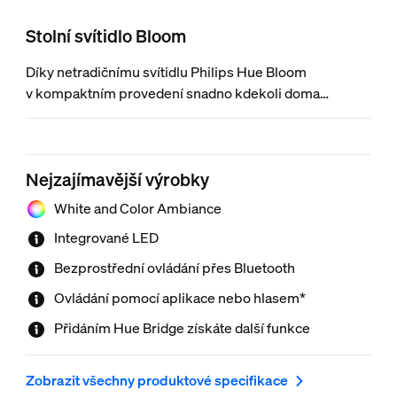
Stolní svítidlo Bloom
Díky netradičnímu svítidlu Philips Hue Bloom
v kompaktním provedení snadno kdekoli doma
naladíte vhodnou atmosféru. Svítidlo Bloom jednoduše
zapojíte do zásuvky a necháte ho samostatně zářit
barevným světlem nebo ho připojíte ke stávajícím
Nejzajímavější výrobky
systému Hue jako bodové osvětlení. Chcete-li využívat
kompletní sadu funkcí inteligentního osvětlení, připojte
White and Color Ambiance
svítidlo k Hue Bridge.
Integrované LED
Bezprostřední ovládání přes Bluetooth
Ovládání pomocí aplikace nebo hlasem*
Přidáním Hue Bridge získáte další funkce
Zobrazit všechny produktové specifikace