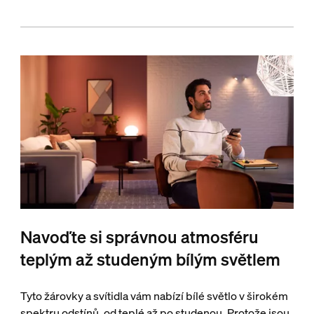
Navoďte si správnou atmosféru
teplým až studeným bílým světlem
Tyto žárovky a svítidla vám nabízí bílé světlo v širokém
spektru odstínů, od teplé až po studenou. Protože jsou