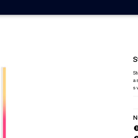
S
St
a 
s 
ko
st
p
N