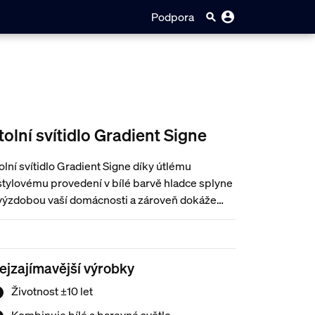
Podpora
tolní svítidlo Gradient Signe
olní svítidlo Gradient Signe díky útlému
stylovému provedení v bílé barvě hladce splyne
výzdobou vaší domácnosti a zároveň dokáže
mbinací různých barev světla vytvořit na
ěnách unikátní světelný efekt s barevným
řechodem.
ejzajímavější výrobky
Životnost ±10 let
Kombinuje bílé a barevné světlo