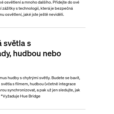
é osvětlení a mnoho dalšího. Přidejte do své
 zážitky s technologií, která je bezpečná
u osvětlení, jaké jste ještě neviděli.
 světla s
řady, hudbou nebo
us hudby s chytrými světly. Budete se bavit,
te světla s filmem, hudbou (včetně integrace
ou synchronizovat, a pak už jen sledujte, jak
í. *Vyžaduje Hue Bridge