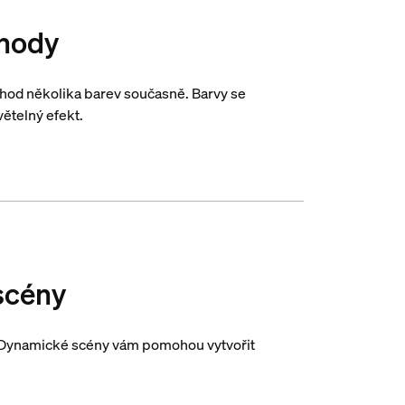
chody
echod několika barev současně. Barvy se
větelný efekt.
scény
o. Dynamické scény vám pomohou vytvořit