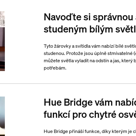
Navoďte si správnou
studeným bílým svět
Tyto žárovky a svítidla vám nabízí bílé svět
studenou. Protože jsou úplně stmívatelné (o
můžete světla vyladit na odstín a jas, kte
potřebám.
Hue Bridge vám nabí
funkcí pro chytré osv
Hue Bridge přináší funkce, díky kterým je c