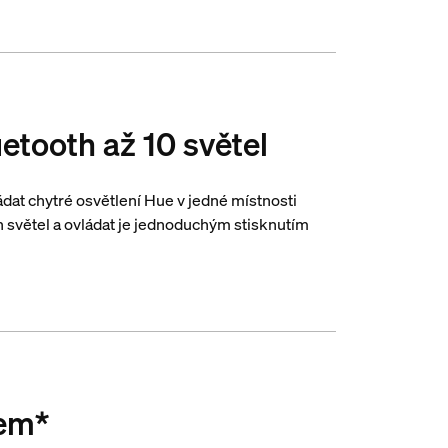
uetooth až 10 světel
at chytré osvětlení Hue v jedné místnosti
 světel a ovládat je jednoduchým stisknutím
sem*