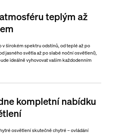
 atmosféru teplým až
lem
lo v širokém spektru odstínů, od teplé až po
d jasného světla až po slabé noční osvětlení),
rý bude ideálně vyhovovat vašim každodenním
dne kompletní nabídku
ětlení
hytré osvětlení skutečně chytré – ovládání