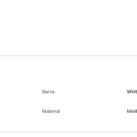
Barva
Whi
Materiál
hliní