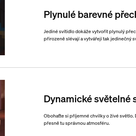
Plynulé barevné pře
Jediné svítidlo dokáže vytvořit plynulý př
přirozeně slévají a vytvářejí tak jedinečný s
Dynamické světelné 
Obohaťte si příjemné chvilky o živé světl
přesně tu správnou atmosféru.