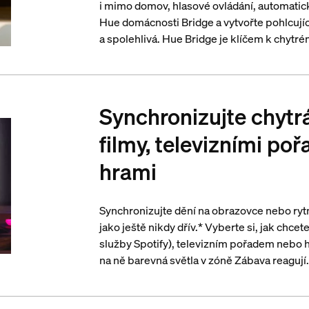
i mimo domov, hlasové ovládání, automatick
Hue domácnosti Bridge a vytvořte pohlcující
a spolehlivá. Hue Bridge je klíčem k chytrém
Synchronizujte chytrá
filmy, televizními po
hrami
Synchronizujte dění na obrazovce nebo rytm
jako ještě nikdy dřív.* Vyberte si, jak chce
služby Spotify), televizním pořadem nebo hr
na ně barevná světla v zóně Zábava reaguj