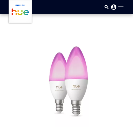
Přejít k hlavnímu obsahu