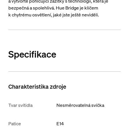
a vytvořte pohlcující zážitky s technologií, která je
bezpečná a spolehlivá. Hue Bridge je klíčem
k chytrému osvětlení, jaké jste ještě neviděli.
Specifikace
Charakteristika zdroje
Tvar svítidla
Nesměrovatelná svíčka
Patice
E14