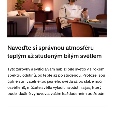
Navoďte si správnou atmosféru
teplým až studeným bílým světlem
Tyto žárovky a svítidla vám nabízí bílé světlo v širokém
spektru odstínů, od teplé až po studenou. Protože jsou
úplně stmívatelné (od jasného světla až po slabé noční
osvětlení), můžete světla vyladit na odstín a jas, který
bude ideálně vyhovovat vašim každodenním potřebám.