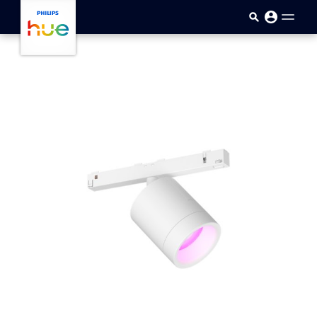
Přejít k hlavnímu obsahu