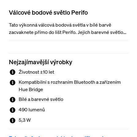
Válcové bodové světlo Perifo
Tato výkonná válcová bodová světla v bílé barvě
zacvaknete přímo do lišt Perifo. Jejich barevné světlo
můžete nakloněním či otočením nasměrovat přesně
tam, kam potřebujete. Světla je možné použít pouze se
systémem lištového osvětlení Perifo.
Nejzajímavější výrobky
Životnost ±10 let
Kompatibilní s rozhraním Bluetooth a zařízením
Hue Bridge
Bílé a barevné světlo
490 lumenů
5,3 W