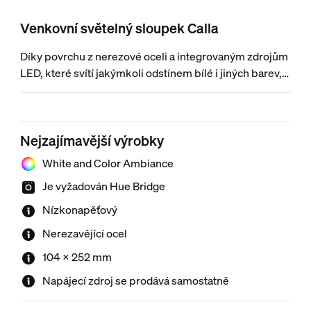
Venkovní světelný sloupek Calla
Díky povrchu z nerezové oceli a integrovaným zdrojům
LED, které svítí jakýmkoli odstínem bílé i jiných barev,
je tento majestátní doplňkový světelný sloupek
dokonalým osvětlením chodníku.
Nejzajímavější výrobky
White and Color Ambiance
Je vyžadován Hue Bridge
Nízkonapěťový
Nerezavějící ocel
104 × 252 mm
Napájecí zdroj se prodává samostatně