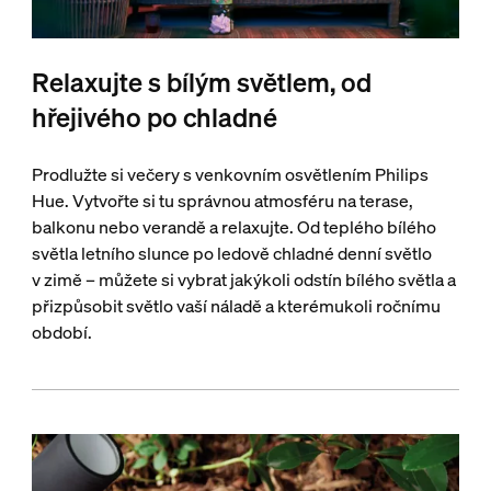
Relaxujte s bílým světlem, od
hřejivého po chladné
Prodlužte si večery s venkovním osvětlením Philips
Hue. Vytvořte si tu správnou atmosféru na terase,
balkonu nebo verandě a relaxujte. Od teplého bílého
světla letního slunce po ledově chladné denní světlo
v zimě – můžete si vybrat jakýkoli odstín bílého světla a
přizpůsobit světlo vaší náladě a kterémukoli ročnímu
období.