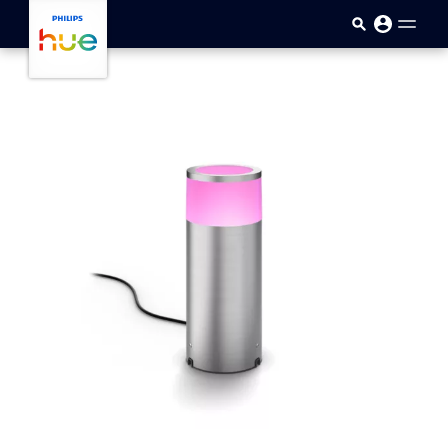
Přejít k hlavnímu obsahu