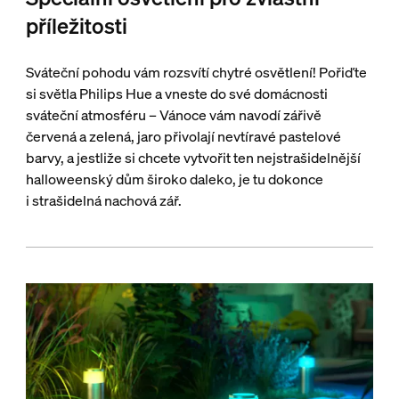
příležitosti
Sváteční pohodu vám rozsvítí chytré osvětlení! Pořiďte
si světla Philips Hue a vneste do své domácnosti
sváteční atmosféru – Vánoce vám navodí zářivě
červená a zelená, jaro přivolají nevtíravé pastelové
barvy, a jestliže si chcete vytvořit ten nejstrašidelnější
halloweenský dům široko daleko, je tu dokonce
i strašidelná nachová zář.