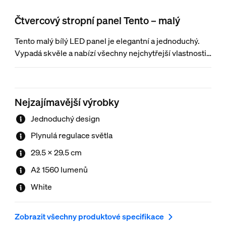
Čtvercový stropní panel Tento – malý
Tento malý bílý LED panel je elegantní a jednoduchý.
Vypadá skvěle a nabízí všechny nejchytřejší vlastnosti.
Ideální pro skříně, garáže, chodby a řadu dalších
použití.
Nejzajímavější výrobky
Jednoduchý design
Plynulá regulace světla
29.5 × 29.5 cm
Až 1560 lumenů
White
Zobrazit všechny produktové specifikace