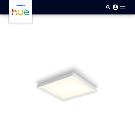
Přejít k hlavnímu obsahu