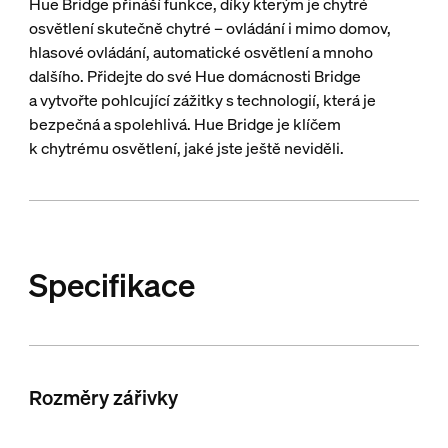
Hue Bridge přináší funkce, díky kterým je chytré
osvětlení skutečně chytré – ovládání i mimo domov,
hlasové ovládání, automatické osvětlení a mnoho
dalšího. Přidejte do své Hue domácnosti Bridge
a vytvořte pohlcující zážitky s technologií, která je
bezpečná a spolehlivá. Hue Bridge je klíčem
k chytrému osvětlení, jaké jste ještě neviděli.
Specifikace
Rozměry zářivky