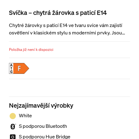
Svíčka – chytrá žárovka s paticí E14
Chytré žárovky s paticí E14 ve tvaru svíce vám zajistí
osvětlení v klasickém stylu s moderními prvky. Jsou
ideální pro stolní a menší svítidla a poskytují měkké
bílé světlo a možnost okamžitého bezdrátového
Položka již není k dispozici
stmívání.
Nejzajímavější výrobky
White
S podporou Bluetooth
S podporou Hue Bridge