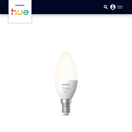
Přejít k hlavnímu obsahu