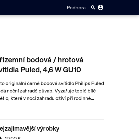
Podpora
řízemní bodová / hrotová
vítidla Puled, 4,6 W GU10
to originální černé bodové svítidlo Philips Puled
dá noční zahradě půvab. Vyzařuje teplé bílé
ětlo, které v noci zahradu oživí při rodinné
čeři nebo venkovním setkání.
ejzajímavější výrobky
2700 K