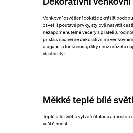
Dekorativní venkovní 
Venkovní osvětlení dokáže zkrášlit podobu
osvětlit poutavé prvky, stylově nasvítit cest
nezapomenutelné večery s přáteli a rodinou
přišla s nádherně dekorativními venkovním
elegancí a funkčností, díky nimž můžete na
vlastní styl.
Měkké teplé bílé svět
Teplé bílé světlo vytvoří útulnou atmosféru
vaší činnosti.