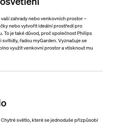
osvětlení
 vaší zahrady nebo venkovních prostor –
ičky nebo vytvořit ideální prostředí pro
. To je také důvod, proč společnost Philips
i svítidly, řadou myGarden. Vyznačuje se
plno využít venkovní prostor a vtisknout mu
lo
. Chytré světlo, které se jednoduše přizpůsobí