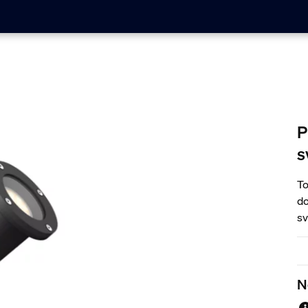
P
s
To
do
sv
ve
N