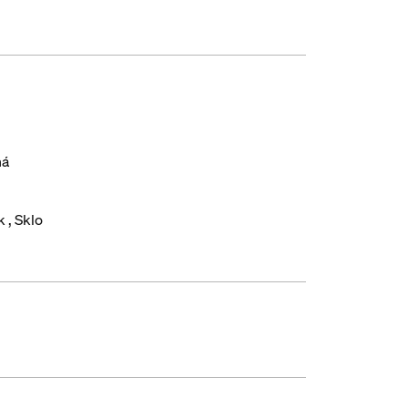
ná
ík
Sklo