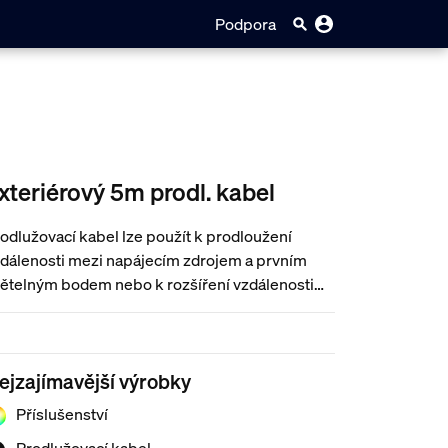
Podpora
xteriérový 5m prodl. kabel
odlužovací kabel lze použít k prodloužení
dálenosti mezi napájecím zdrojem a prvním
ětelným bodem nebo k rozšíření vzdálenosti
zi světelnými body. Celková maximální délka
stému na napájecí zdroj je 35 metrů.
ejzajímavější výrobky
Příslušenství
Prodlužovací kabel