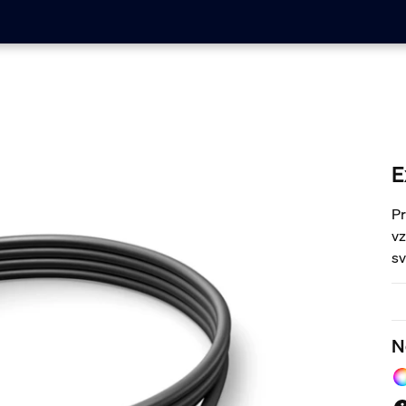
E
Pr
vz
sv
me
sy
N