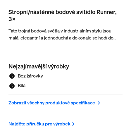
Stropní/nástěnné bodové svítidlo Runner,
3×
Tato trojná bodová světla v industriálním stylu jsou
malá, elegantní a jednoduchá a dokonale se hodí do
každého moderního interiéru. Bílé hliníkové tělo
ideálně doplňuje světelný zdroj skrytý uvnitř. Působivý
dekorativní předmět s rotujícím světelným zdrojem.
Nejzajímavější výrobky
Bez žárovky
Bílá
Zobrazit všechny produktové specifikace
Najděte příručku pro výrobek