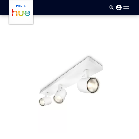
Přejít k hlavnímu obsahu