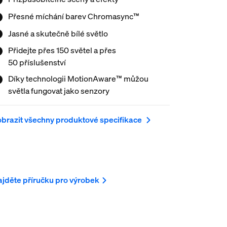
jpokročilejší domácí centrála Bridge Pro na
Přesné míchání barev Chromasync™
zi ultrarychlého čipu nabízí rychlejší výkon,
tší kapacitu a funkce s umělou inteligencí. Vše
Jasné a skutečně bílé světlo
žete nastavit z oceňované aplikace Hue nebo
Přidejte přes 150 světel a přes
mocí hlasových příkazů prostřednictvím
50 příslušenství
ytrého asistenta.
Díky technologii MotionAware™ můžou
světla fungovat jako senzory
brazit všechny produktové specifikace
jděte příručku pro výrobek