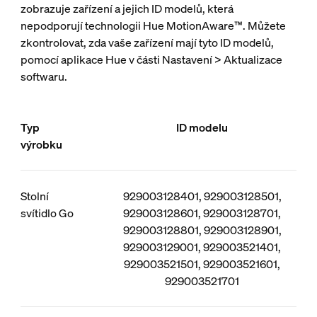
zobrazuje zařízení a jejich ID modelů, která
nepodporují technologii Hue MotionAware™. Můžete
zkontrolovat, zda vaše zařízení mají tyto ID modelů,
pomocí aplikace Hue v části Nastavení > Aktualizace
softwaru.
Typ
ID modelu
výrobku
Stolní
929003128401, 929003128501,
svítidlo Go
929003128601, 929003128701,
929003128801, 929003128901,
929003129001, 929003521401,
929003521501, 929003521601,
929003521701