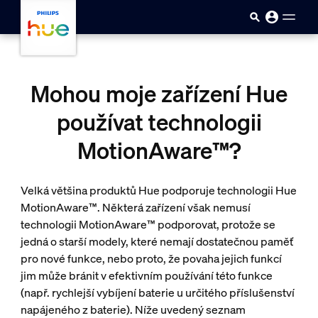
Přejít k hlavnímu obsahu
Mohou moje zařízení Hue
používat technologii
MotionAware™?
Velká většina produktů Hue podporuje technologii Hue
MotionAware™. Některá zařízení však nemusí
technologii MotionAware™ podporovat, protože se
jedná o starší modely, které nemají dostatečnou paměť
pro nové funkce, nebo proto, že povaha jejich funkcí
jim může bránit v efektivním používání této funkce
(např. rychlejší vybíjení baterie u určitého příslušenství
napájeného z baterie). Níže uvedený seznam