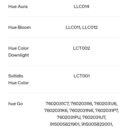
Hue Aura
LLC014
Hue Bloom
LLC011, LLC012
Hue Color
LCT002
Downlight
Svítidlo
LCT001
Hue Color
hue Go
7602031C7, 7602031I6, 7602031J6,
7602031K6, 7602031N6, 7602031P7,
7602031PU, 7602031U7,
915005821901, 915005822001,