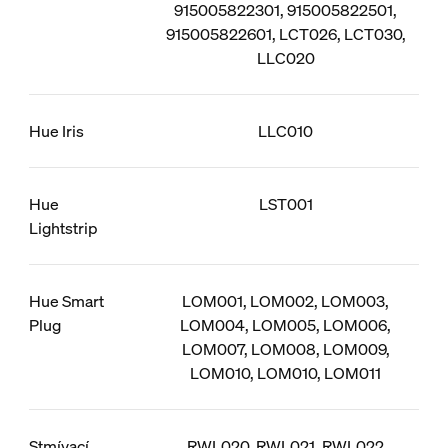
915005822301, 915005822501,
915005822601, LCT026, LCT030,
LLC020
Hue Iris
LLC010
Hue
LST001
Lightstrip
Hue Smart
LOM001, LOM002, LOM003,
Plug
LOM004, LOM005, LOM006,
LOM007, LOM008, LOM009,
LOM010, LOM010, LOM011
Stmívací
RWL020, RWL021, RWL022