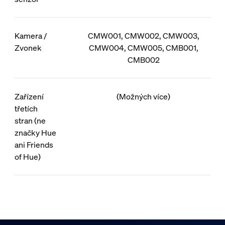
Kamera /
CMW001, CMW002, CMW003,
Zvonek
CMW004, CMW005, CMB001,
CMB002
Zařízení
(Možných více)
třetích
stran (ne
značky Hue
ani Friends
of Hue)