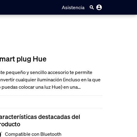
Asistencia
mart plug Hue
te pequeño y sencillo accesorio te permite
nvertir cualquier iluminación (incluso en la que
 puedas colocar una luz Hue) en una
uminación inteligente que puedas controlar
diante la aplicación Hue o mediante control de
z. Usa Bluetooth para lograr un control de luz
aracterísticas destacadas del
stantánea o conéctalo al Bridge Hue para
roducto
sbloquear más características.
Compatible con Bluetooth