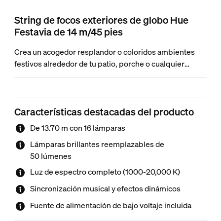
String de focos exteriores de globo Hue
Festavia de 14 m/45 pies
Crea un acogedor resplandor o coloridos ambientes
festivos alrededor de tu patio, porche o cualquier
espacio exterior. Esta string de focos globo a prueba de
quebraduras emite un brillante despliegue de color
saturado o luz blanca, ya sea con un degradado o al
Características destacadas del producto
reproducir efectos de luz animados. El sistema seguro
de bajo voltaje permite conectarlas a una toma de
De 13.70 m con 16 lámparas
corriente existente mediante la fuente de alimentación
Lámparas brillantes reemplazables de
incluida.
50 lúmenes
Luz de espectro completo (1000-20,000 K)
Sincronización musical y efectos dinámicos
Fuente de alimentación de bajo voltaje incluida