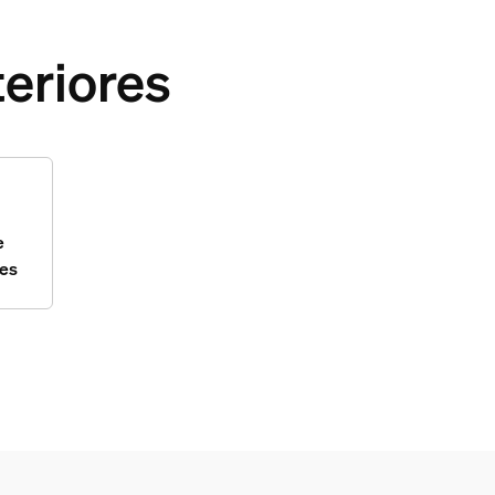
eriores
e
nes