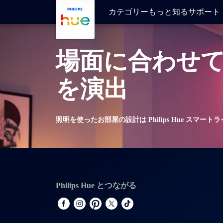
メインコンテンツに移動
カテゴリー
もっと知る
サポート
場面に合わせ
を演出
照明を使ったお部屋の設計は Philips Hue スマー
Philips Hue とつながる