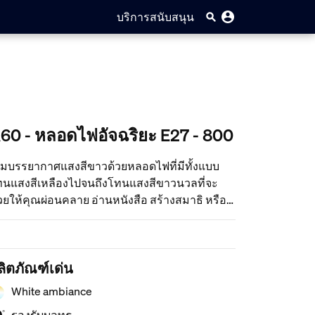
บริการสนับสนุน
60 - หลอดไฟอัจฉริยะ E27 - 800
ิ่มบรรยากาศแสงสีขาวด้วยหลอดไฟที่มีทั้งแบบ
ทนแสงสีเหลืองไปจนถึงโทนแสงสีขาวนวลที่จะ
วยให้คุณผ่อนคลาย อ่านหนังสือ สร้างสมาธิ หรือ
้นฟูพลัง โดยควบคุมได้ทันทีผ่านแอป เสียงสั่งการ
ือสวิตช์หรี่ไฟ หรืออาจจับคู่กับ Hue Bridge เพื่อ
ลดล็อคคุณสมบัติมากมายเต็มรูปแบบ
ลิตภัณฑ์เด่น
White ambiance
รองรับบลูทูธ