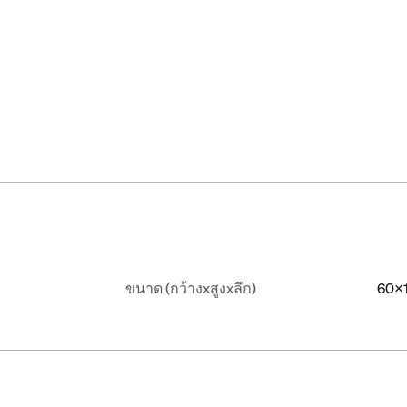
ขนาด (กว้างxสูงxลึก)
60x