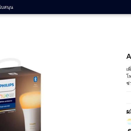
ับสนุน
A
เพ
โ
ช่
ฟื
หร
ป
ผ