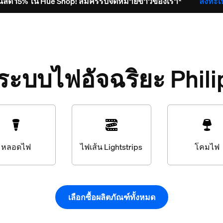
วนลด 15% ใน Hue Shop! สมัครรับจดหมายข่าวของเรา*
ลงทะเ
ูระบบไฟอัจฉริยะ Phil
หลอดไฟ
ไฟเส้น Lightstrips
โคมไฟ
เลือกซื้อผลิตภัณฑ์ทั้งหมด