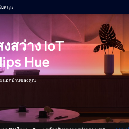
ับสนุน
งสว่าง IoT
lips Hue
ภายนอกบ้านของคุณ