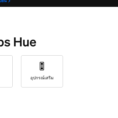
บียน
ips Hue
อุปกรณ์เสริม