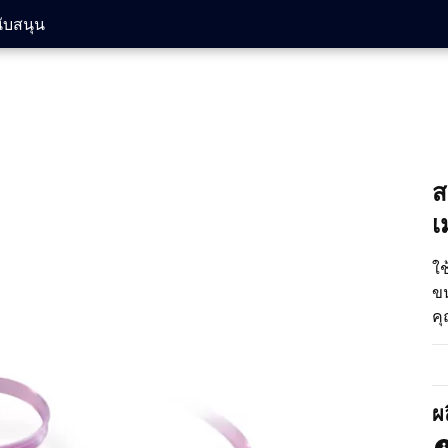
ับสนุน
ส
เ
ใช
ขน
คุ
เท
ผ