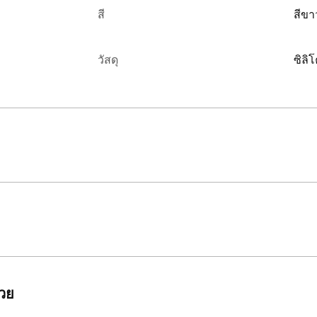
สี
สีขา
วัสดุ
ซิลิ
้วย