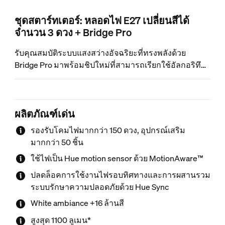
ชุดสตาร์ทเตอร์: หลอดไฟ E27 เปลี่ยนสีได้
จำนวน 3 ดวง + Bridge Pro
รับคุณสมบัติระบบแสงสว่างอัจฉริยะที่ทรงพลังด้วย
Bridge Pro มาพร้อมชิปใหม่ที่สามารถเรียกใช้อัลกอริทึม
ที่ซับซ้อนและคุณสมบัติที่ขับเคลื่อนด้วย AI จึงทำงานได้
อย่างรวดเร็วและทรงพลังยิ่งกว่าที่เคย เติมสีสันเสริม
บรรยากาศแวดล้อมให้กับห้องใดก็ได้ด้วยหลอดไฟเปลี่ยน
ผลิตภัณฑ์เด่น
สีได้ที่มีมาให้
รองรับโคมไฟมากกว่า 150 ดวง, อุปกรณ์เสริม
มากกว่า 50 ชิ้น
ใช้ไฟเป็น Hue motion sensor ด้วย MotionAware™
ปลดล็อคการใช้งานไฟรอบทิศทางและการผสานรวม
ระบบรักษาความปลอดภัยด้วย Hue Sync
White ambiance +16 ล้านสี
สูงสุด 1100 ลูเมน*