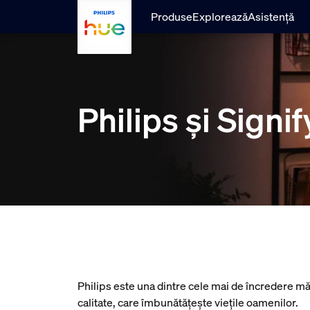
Sari la conținutul principal
Produse
Explorează
Asistență
Philips și Signif
Philips este una dintre cele mai de încredere măr
calitate, care îmbunătățește viețile oamenilor.