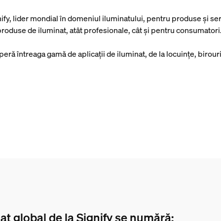
y, lider mondial în domeniul iluminatului, pentru produse și serv
 produse de iluminat, atât profesionale, cât și pentru consumatori
ă întreaga gamă de aplicații de iluminat, de la locuințe, birouri ș
nat global de la Signify se numără: