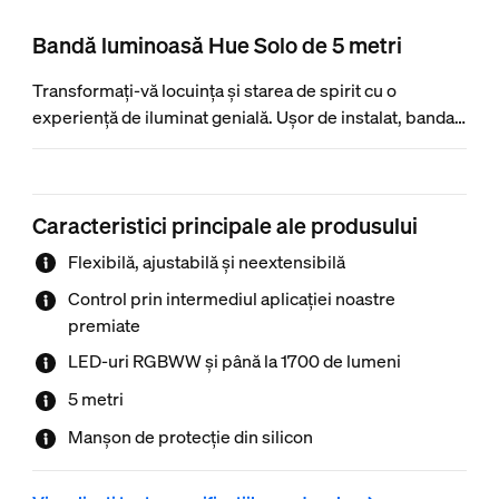
Bandă luminoasă Hue Solo de 5 metri
Transformați-vă locuința și starea de spirit cu o
experiență de iluminat genială. Ușor de instalat, banda
luminoasă Philips Hue Solo de 5 metri oferă un flux
luminos uimitor de 1700 de lumeni, pentru a vă bucura
de o locuință mai luminoasă. Echipată cu LED-uri
Caracteristici principale ale produsului
RGBWW, această bandă luminoasă creează culori pure
și o lumină albă la fel de pură. Este concepută cu
Flexibilă, ajustabilă și neextensibilă
accentul pe siguranță. Banda luminoasă vă oferă o
Control prin intermediul aplicației noastre
interacțiune confortabilă. Fiecare bandă luminoasă
premiate
Philips Hue este oferită cu o garanție de 2 ani.
LED-uri RGBWW și până la 1700 de lumeni
5 metri
Manșon de protecție din silicon