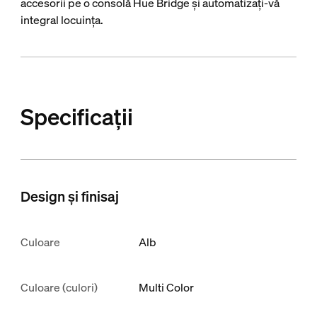
accesorii pe o consolă Hue Bridge și automatizați-vă
integral locuința.
Specificații
Design și finisaj
Culoare
Alb
Culoare (culori)
Multi Color