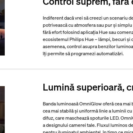
Control suprem, fără 
Indiferent dacă vrei să creezi un scenariu d
potrivească cu atmosfera sau pur și simplu 
fără efort folosind aplicația Hue sau comen
ecosistemul Philips Hue – lămpi, becuri și c
asemenea, control asupra benzilor luminoase
îți permite să programezi automatizări.
Lumină superioară, cr
Banda luminoasă OmniGlow oferă cea mai bu
cea mai stabilă și uniformă linie a luminii
difuz, care maschează spoturile LED. OmniG
a designului camerei tale. Fluxul luminos de
pentru iluminatul ambiental, în timp ce mi