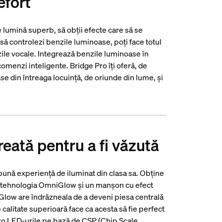
efort
e lumină superb, să obții efecte care să se
să controlezi benzile luminoase, poți face totul
zile vocale. Integrează benzile luminoase în
omenzi inteligente. Bridge Pro îți oferă, de
 din întreaga locuință, de oriunde din lume, și
eată pentru a fi văzută
nă experiență de iluminat din clasa sa. Obține
 cu tehnologia OmniGlow și un manșon cu efect
low are îndrăzneala de a deveni piesa centrală
 calitate superioară face ca acesta să fie perfect
cro LED-urile pe bază de CSP (Chip Scale