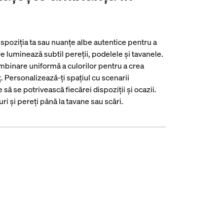
ispoziția ta sau nuanțe albe autentice pentru a
 luminează subtil pereții, podelele și tavanele.
binare uniformă a culorilor pentru a crea
. Personalizează-ți spațiul cu scenarii
ă se potrivească fiecărei dispoziții și ocazii.
ri și pereți până la tavane sau scări.