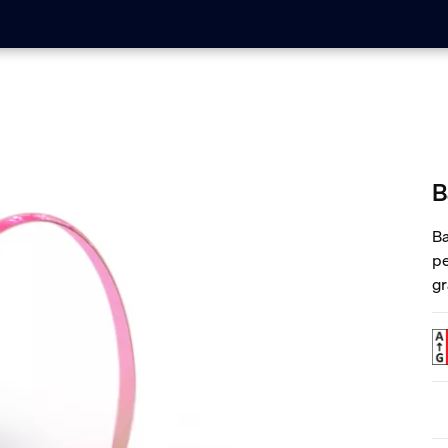
B
Ba
pe
gr
pr
co
al
Fl
co
pe