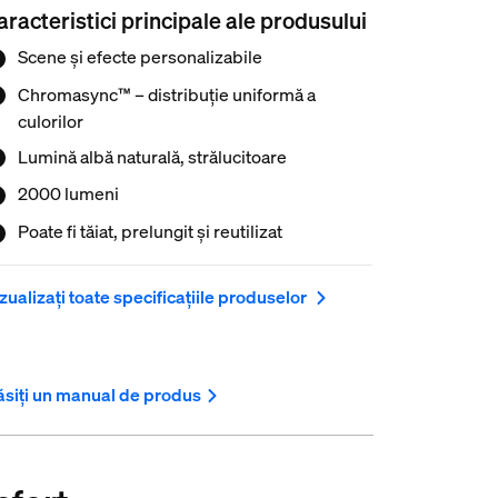
 se potrivească oricărei dispoziții. Instalare
aracteristici principale ale produsului
exibilă — taie, reutilizează și extinde pentru a
Scene și efecte personalizabile
apta banda luminoasă la orice spațiu. Obține
ntrol total, personalizare și scenarii de lumină
Chromasync™ – distribuție uniformă a
 ajutorul aplicației Hue premiate și al
culorilor
menzilor vocale.
Lumină albă naturală, strălucitoare
2000 lumeni
Poate fi tăiat, prelungit și reutilizat
zualizați toate specificațiile produselor
siți un manual de produs