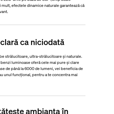
ai mult, efectele dinamice naturale garantează că
vant.
clară ca niciodată
e strălucitoare, ultra-strălucitoare și naturale.
 benzi luminoase oferă cele mai pure și clare
oase de până la 6000 de lumeni, vei beneficia de
au unul funcțional, pentru a te concentra mai
ățește ambianța în