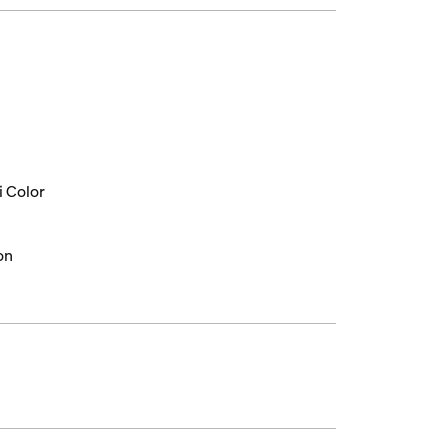
i Color
on