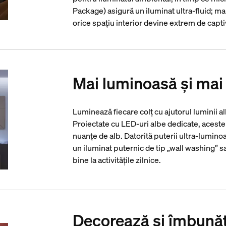
Package) asigură un iluminat ultra-fluid; m
orice spațiu interior devine extrem de capti
Mai luminoasă și mai 
Luminează fiecare colț cu ajutorul luminii alb
Proiectate cu LED-uri albe dedicate, aceste
nuanțe de alb. Datorită puterii ultra-lumin
un iluminat puternic de tip „wall washing” s
bine la activitățile zilnice.
Decorează și îmbunăt