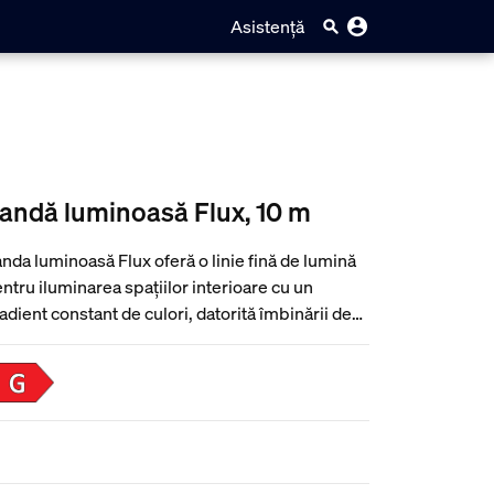
Asistență
andă luminoasă Flux, 10 m
nda luminoasă Flux oferă o linie fină de lumină
ntru iluminarea spațiilor interioare cu un
adient constant de culori, datorită îmbinării de
ecizie a culorilor Chromasync™. Luminează
lțurile cu cele mai pure tonuri de alb cu LED-uri
be și calde dedicate. Folosește banda luminoasă
ux în spatele suporturilor de televizor, în jurul
lțurilor paturilor și de-a lungul bibliotecilor
ntru a adăuga o lumină blândă, indirectă, care