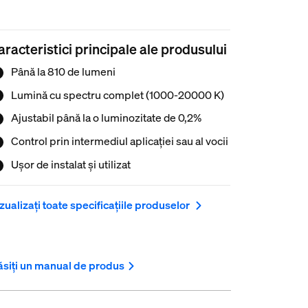
aracteristici principale ale produsului
Până la 810 de lumeni
Lumină cu spectru complet (1000-20000 K)
Ajustabil până la o luminozitate de 0,2%
Control prin intermediul aplicației sau al vocii
Ușor de instalat și utilizat
zualizați toate specificațiile produselor
siți un manual de produs