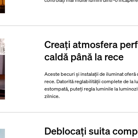
controlați mai multe lumini dintr-o încăpere
Creați atmosfera perf
caldă până la rece
Aceste becuri și instalații de iluminat oferă
rece. Datorită reglabilității complete de la 
estompată, puteți regla luminile la luminozi
zilnice.
Deblocați suita compl