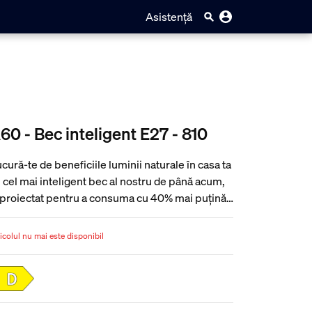
Asistență
60 - Bec inteligent E27 - 810
cură-te de beneficiile luminii naturale în casa ta
 cel mai inteligent bec al nostru de până acum,
proiectat pentru a consuma cu 40% mai puțină
ergie și echipat cu lumină albă cu spectru
mplet – reglabilă între nuanțe calde, ca de
icolul nu mai este disponibil
mânare, și tonuri clare, luminoase care te
ergizează dimineața. Apoi, personalizează și
i mult luminile cu ajutorul ajustării ultra-ușoare
 la luminozitate maximă până la 0,2%.