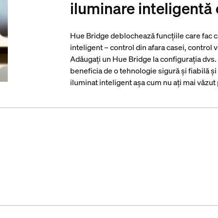
iluminare inteligentă
Hue Bridge deblochează funcțiile care fac ca
inteligent – control din afara casei, control 
Adăugați un Hue Bridge la configurația dvs.
beneficia de o tehnologie sigură și fiabilă ș
iluminat inteligent așa cum nu ați mai văzu