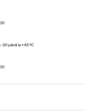
000
a -20 până la +45 ºC
000