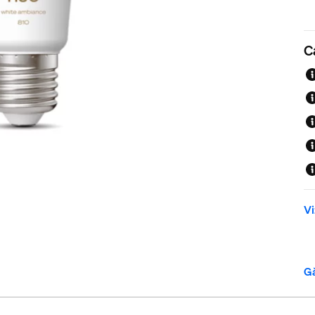
C
Vi
Gă