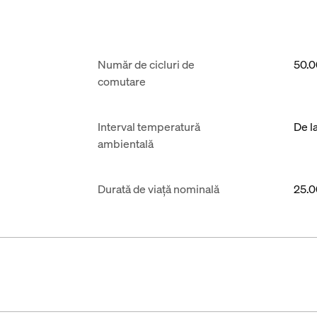
Număr de cicluri de
50.
comutare
Interval temperatură
De l
ambientală
Durată de viață nominală
25.