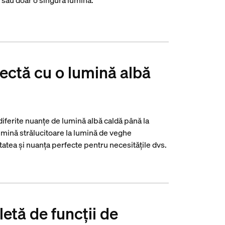
 sau doar o singură lumină.
ectă cu o lumină albă
 diferite nuanțe de lumină albă caldă până la
lumină strălucitoare la lumină de veghe
tatea și nuanța perfecte pentru necesitățile dvs.
etă de funcții de