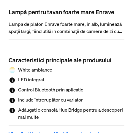
Lampă pentru tavan foarte mare Enrave
Lampa de plafon Enrave foarte mare, în alb, luminează
spații largi, fiind utilă în combinații de camere de zi cu
camere de luat masa. Efectul unic proiectează un inel
de lumină albă de la caldă la rece pe plafon și o
strălucire puternică în jos.
Caracteristici principale ale produsului
White ambiance
LED integrat
Control Bluetooth prin aplicație
Include întrerupător cu variator
Adăugați o consolă Hue Bridge pentru a descoperi
mai multe