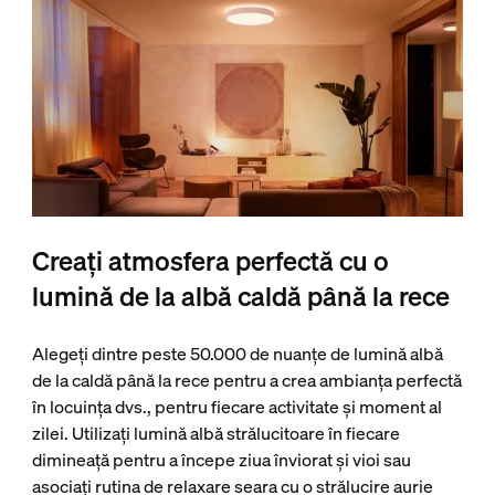
Creați atmosfera perfectă cu o
lumină de la albă caldă până la rece
Alegeți dintre peste 50.000 de nuanțe de lumină albă
de la caldă până la rece pentru a crea ambianța perfectă
în locuința dvs., pentru fiecare activitate și moment al
zilei. Utilizați lumină albă strălucitoare în fiecare
dimineață pentru a începe ziua înviorat și vioi sau
asociați rutina de relaxare seara cu o strălucire aurie