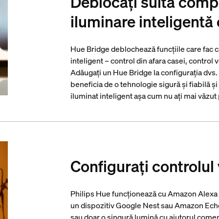
Deblocați suita compl
iluminare inteligentă
Hue Bridge deblochează funcțiile care fac ca
inteligent – control din afara casei, control 
Adăugați un Hue Bridge la configurația dvs.
beneficia de o tehnologie sigură și fiabilă ș
iluminat inteligent așa cum nu ați mai văzu
Configurați controlul
Philips Hue funcționează cu Amazon Alexa ș
un dispozitiv Google Nest sau Amazon Echo.
sau doar o singură lumină cu ajutorul comen