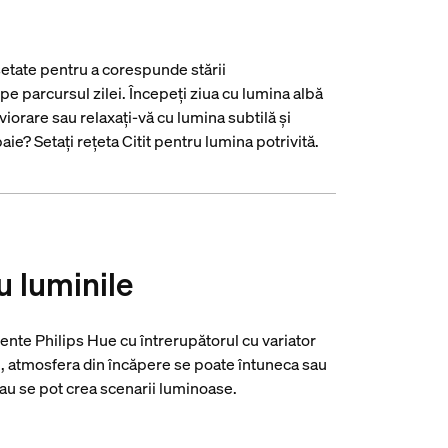
setate pentru a corespunde stării
pe parcursul zilei. Începeți ziua cu lumina albă
nviorare sau relaxați-vă cu lumina subtilă și
baie? Setați rețeta Citit pentru lumina potrivită.
u luminile
ente Philips Hue cu întrerupătorul cu variator
, atmosfera din încăpere se poate întuneca sau
sau se pot crea scenarii luminoase.