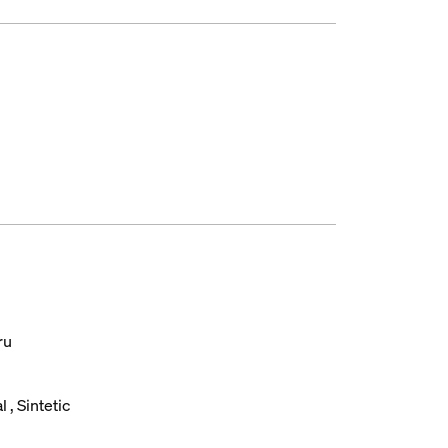
ru
al
Sintetic