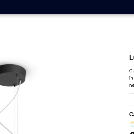
L
Cu
în
ne
Ut
or
at
C