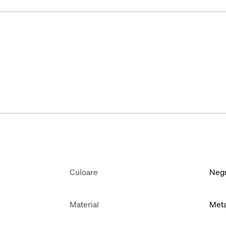
Culoare
Neg
Material
Met