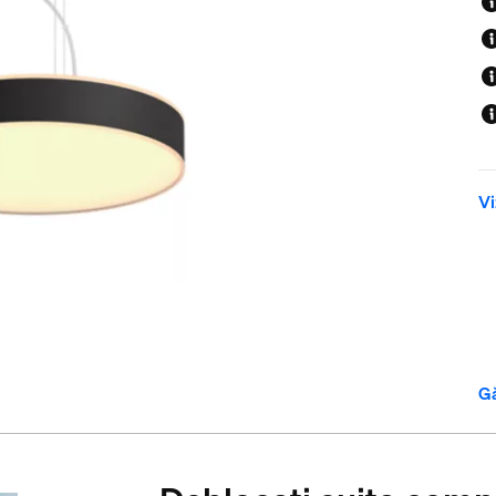
Vi
Gă