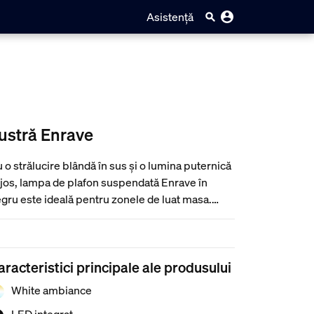
Asistență
ustră Enrave
 o strălucire blândă în sus și o lumina puternică
 jos, lampa de plafon suspendată Enrave în
gru este ideală pentru zonele de luat masa.
ilizați lumina albă de la caldă la rece pentru
ice activitate, cum temele sau crearea unei
mosfere pentru cină.
aracteristici principale ale produsului
White ambiance
LED integrat