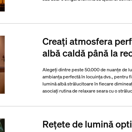
Creați atmosfera perf
albă caldă până la re
Alegeți dintre peste 50.000 de nuanțe de lu
ambianța perfectă în locuința dvs., pentru fie
lumină albă strălucitoare în fiecare dimineaț
asociați rutina de relaxare seara cu o străluc
Rețete de lumină opt