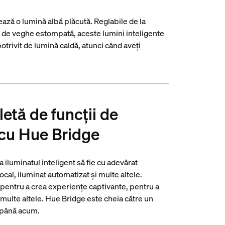
zează o lumină albă plăcută. Reglabile de la
ă de veghe estompată, aceste lumini inteligente
potrivit de lumină caldă, atunci când aveți
etă de funcții de
 cu Hue Bridge
 iluminatul inteligent să fie cu adevărat
vocal, iluminat automatizat și multe altele.
 pentru a crea experiențe captivante, pentru a
i multe altele. Hue Bridge este cheia către un
t până acum.