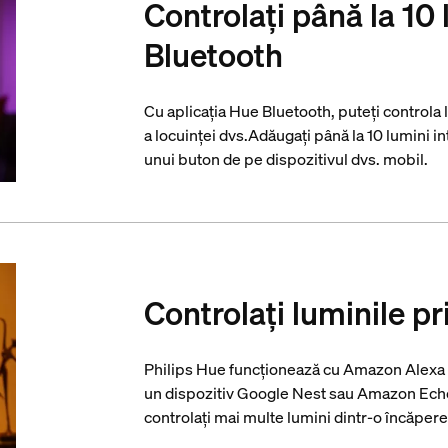
Controlați până la 10 
Bluetooth
Cu aplicația Hue Bluetooth, puteți controla 
a locuinței dvs.Adăugați până la 10 lumini in
unui buton de pe dispozitivul dvs. mobil.
Controlați luminile pr
Philips Hue funcționează cu Amazon Alexa ș
un dispozitiv Google Nest sau Amazon Echo
controlați mai multe lumini dintr-o încăpere