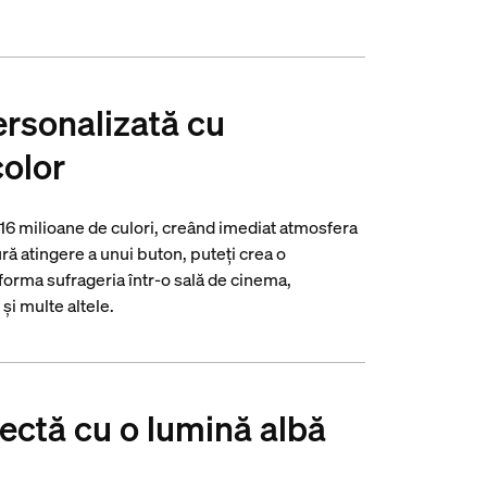
ersonalizată cu
color
 16 milioane de culori, creând imediat atmosfera
ră atingere a unui buton, puteți crea o
forma sufrageria într-o sală de cinema,
și multe altele.
ectă cu o lumină albă