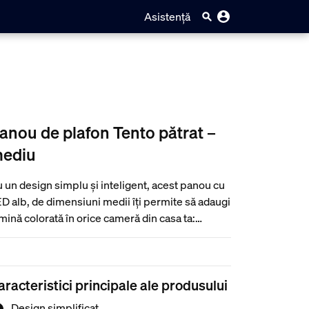
Asistență
anou de plafon Tento pătrat –
ediu
 un design simplu și inteligent, acest panou cu
D alb, de dimensiuni medii îți permite să adaugi
mină colorată în orice cameră din casa ta:
lapuri, garaje, holuri și multe altele.
aracteristici principale ale produsului
Design simplificat