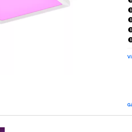
Vi
Gă