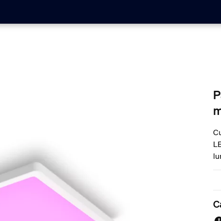
P
m
Cu
LE
lu
du
C