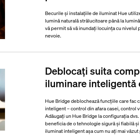
Becurile și instalațiile de iluminat Hue utili
lumină naturală strălucitoare până la lumin
vă permit să vă inundați locuința cu nivelul 
nevoie.
Deblocați suita compl
iluminare inteligentă
Hue Bridge deblochează funcțiile care fac ca
inteligent – control din afara casei, control 
Adăugați un Hue Bridge la configurația dvs.
beneficia de o tehnologie sigură și fiabilă ș
iluminat inteligent așa cum nu ați mai văzu