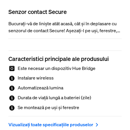
Senzor contact Secure
Bucurați-vă de liniște atât acasă, cât și în deplasare cu
senzorul de contact Secure! Așezați-l pe uși, ferestre,
dulapuri, seifuri și multe altele cu ajutorul suportului
adeziv inclus – și primiți o notificare sau chiar aprindeți
luminile atunci când senzorul este deschis.
Caracteristici principale ale produsului
Este necesar un dispozitiv Hue Bridge
Instalare wireless
Automatizează lumina
Durata de viață lungă a bateriei (zile)
Se montează pe uși și ferestre
Vizualizați toate specificațiile produselor