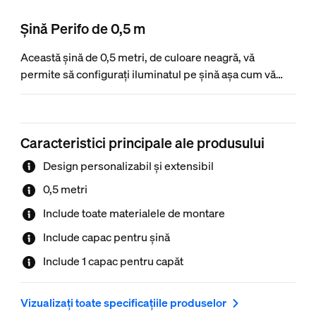
Șină Perifo de 0,5 m
Această șină de 0,5 metri, de culoare neagră, vă
permite să configurați iluminatul pe șină așa cum vă
doriți. Fixați luminile Perifo direct în șină. Doar pentru
iluminatul pe șină Perifo.
Caracteristici principale ale produsului
Design personalizabil și extensibil
0,5 metri
Include toate materialele de montare
Include capac pentru șină
Include 1 capac pentru capăt
Vizualizați toate specificațiile produselor