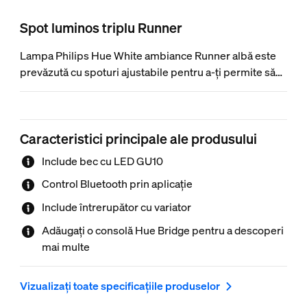
Spot luminos triplu Runner
Lampa Philips Hue White ambiance Runner albă este
prevăzută cu spoturi ajustabile pentru a-ți permite să
luminezi orice colț al încăperii cu o lumină albă de la
caldă la rece. Folosește rețetele de lumină încorporate
pentru rutina ta zilnică și obține controlul instantaneu
Caracteristici principale ale produsului
cu întrerupătorul cu variator inclus sau cu Bluetooth.
Adaugă o consolă Hue Bridge pentru mai multe
Include bec cu LED GU10
caracteristici.
Control Bluetooth prin aplicație
Include întrerupător cu variator
Adăugați o consolă Hue Bridge pentru a descoperi
mai multe
Vizualizați toate specificațiile produselor