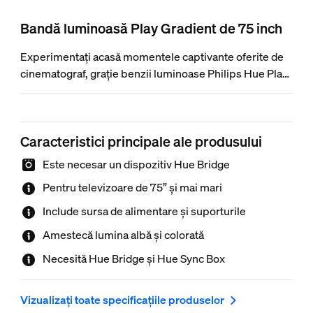
Bandă luminoasă Play Gradient de 75 inch
Experimentați acasă momentele captivante oferite de
cinematograf, grație benzii luminoase Philips Hue Play
gradient. Obțineți lumină în mai multe culori, care
reacționează la conținutul de pe ecran. Atașați-o la un
televizor de 75” sau mai mare, montat pe perete sau
Caracteristici principale ale produsului
așezat în picioare, folosind suporturile incluse.
Este necesar un dispozitiv Hue Bridge
Pentru televizoare de 75” și mai mari
Include sursa de alimentare și suporturile
Amestecă lumina albă și colorată
Necesită Hue Bridge și Hue Sync Box
Vizualizați toate specificațiile produselor