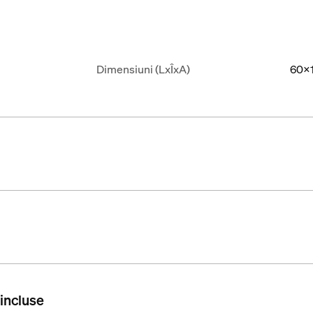
Dimensiuni (LxÎxA)
60x
 incluse