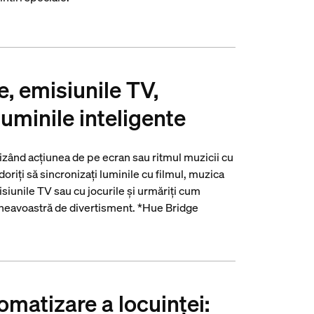
e, emisiunile TV,
luminile inteligente
nizând acțiunea de pe ecran sau ritmul muzicii cu
doriți să sincronizați luminile cu filmul, muzica
isiunile TV sau cu jocurile și urmăriți cum
mneavoastră de divertisment. *Hue Bridge
omatizare a locuinței: