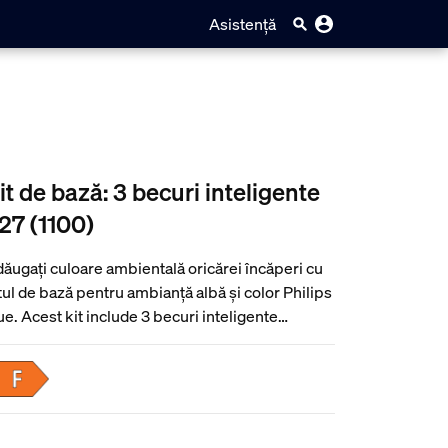
Asistență
it de bază: 3 becuri inteligente
27 (1100)
ăugați culoare ambientală oricărei încăperi cu
tul de bază pentru ambianță albă și color Philips
e. Acest kit include 3 becuri inteligente
lorate și o consolă Hue Bridge, care asigură
ntrol deplin asupra luminilor, acces în aplicația
e și caracteristici nelimitate.