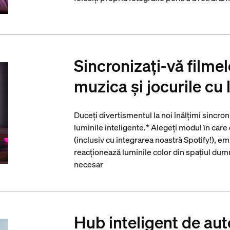
Sincronizați-vă filmel
muzica și jocurile cu 
Duceți divertismentul la noi înălțimi sincro
luminile inteligente.* Alegeți modul în care 
(inclusiv cu integrarea noastră Spotify!), em
reacționează luminile color din spațiul du
necesar
Hub inteligent de aut