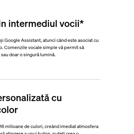
in intermediul vocii*
i Google Assistant, atunci când este asociat cu
. Comenzile vocale simple vă permit să
 sau doar o singură lumină.
ersonalizată cu
color
 16 milioane de culori, creând imediat atmosfera
ră atingere a unui buton, puteți crea o