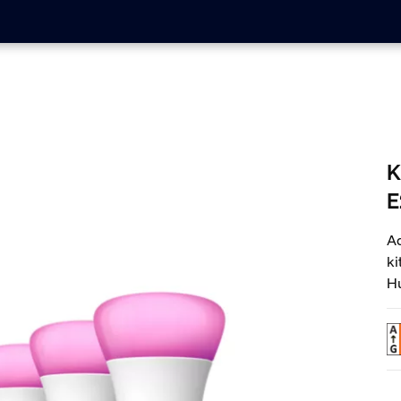
K
E
Ad
ki
Hu
co
co
Hu