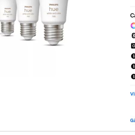
C
Vi
Gă