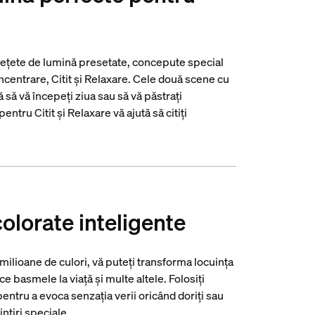
 rețete de lumină presetate, concepute special
Concentrare, Citit și Relaxare. Cele două scene cu
ă să vă începeți ziua sau să vă păstrați
ntru Citit și Relaxare vă ajută să citiți
colorate inteligente
 milioane de culori, vă puteți transforma locuința
ce basmele la viață și multe altele. Folosiți
pentru a evoca senzația verii oricând doriți sau
intiri speciale.