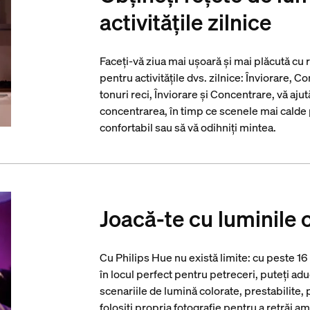
activitățile zilnice
Faceți-vă ziua mai ușoară și mai plăcută cu
pentru activitățile dvs. zilnice: Înviorare, 
tonuri reci, Înviorare și Concentrare, vă ajut
concentrarea, în timp ce scenele mai calde pe
confortabil sau să vă odihniți mintea.
Joacă-te cu luminile 
Cu Philips Hue nu există limite: cu peste 16
în locul perfect pentru petreceri, puteți adu
scenariile de lumină colorate, prestabilite, 
folosiți propria fotografie pentru a retrăi am