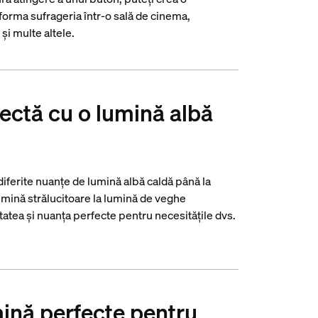
forma sufrageria într-o sală de cinema,
și multe altele.
ectă cu o lumină albă
 diferite nuanțe de lumină albă caldă până la
lumină strălucitoare la lumină de veghe
tatea și nuanța perfecte pentru necesitățile dvs.
mină perfecte pentru