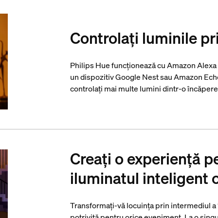
Controlați luminile pr
Philips Hue funcționează cu Amazon Alexa ș
un dispozitiv Google Nest sau Amazon Echo
controlați mai multe lumini dintr-o încăpere
Creați o experiență p
iluminatul inteligent 
Transformați-vă locuința prin intermediul a
potrivită pentru orice eveniment. La o singu