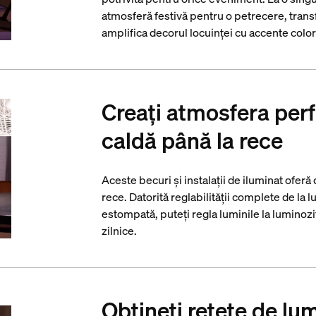
atmosferă festivă pentru o petrecere, trans
amplifica decorul locuinței cu accente color 
Creați atmosfera perf
caldă până la rece
Aceste becuri și instalații de iluminat oferă
rece. Datorită reglabilității complete de la 
estompată, puteți regla luminile la luminozi
zilnice.
Obțineți rețete de lu