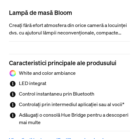
Lampă de masă Bloom
Creați fără efort atmosfera din orice cameră a locuinței
dvs. cu ajutorul lămpii neconvenționale, compacte
Philips Hue Bloom. Pur și simplu conectați lampa
Bloom la o priză de perete și utilizați-o pentru a
proiecta o lumină minunată ca lampă de sine stătătoare
Caracteristici principale ale produsului
sau integrați-o în sistemul dvs. Hue existent ca lumină
de accent. Adăugați o consolă Hue Bridge pentru a
White and color ambiance
obține acces la suita completă de caracteristici.
LED integrat
Control instantaneu prin Bluetooth
Controlați prin intermediul aplicației sau al vocii*
Adăugați o consolă Hue Bridge pentru a descoperi
mai multe