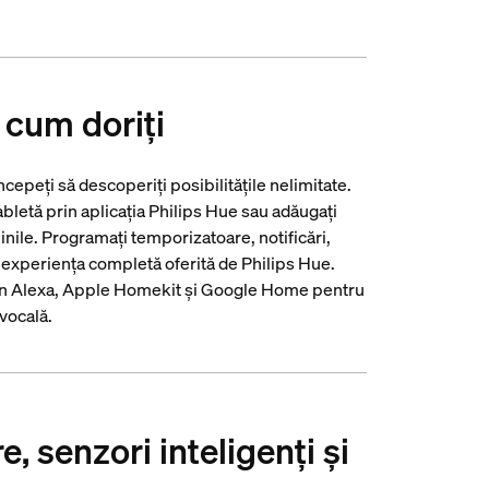
 cum doriți
ncepeți să descoperiți posibilitățile nelimitate.
bletă prin aplicația Philips Hue sau adăugați
inile. Programați temporizatoare, notificări,
e experiența completă oferită de Philips Hue.
zon Alexa, Apple Homekit și Google Home pentru
vocală.
, senzori inteligenți și