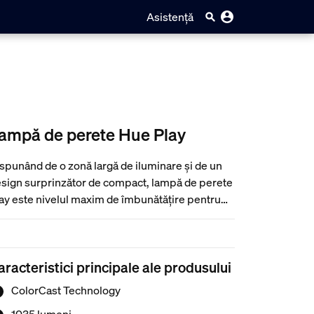
Asistență
ampă de perete Hue Play
spunând de o zonă largă de iluminare și de un
sign surprinzător de compact, lampă de perete
ay este nivelul maxim de îmbunătățire pentru
levizor. Datorită tehnologiei ColorCast și
signului elegant din aluminiu, este accesoriul
lor perfect pentru sistemul tău home theater
aracteristici principale ale produsului
au oricare altul).
ColorCast Technology
1035 lumeni