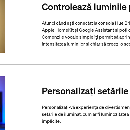
Controlează luminile 
Atunci când ești conectat la consola Hue Brid
Apple HomeKit și Google Assistant și poți co
Comenzile vocale simple îți permit să aprinzi
intensitatea luminilor și chiar să creezi o s
Personalizați setările
Personalizați-vă experiența de divertisment 
setările de iluminat, cum ar fi luminozitatea ș
implicite.