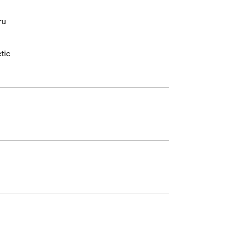
ru
tic