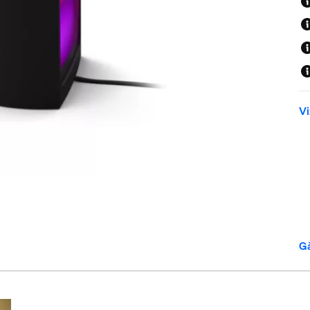
Vi
Gă