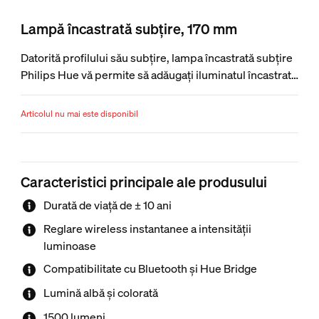
Lampă încastrată subțire, 170 mm
Datorită profilului său subțire, lampa încastrată subțire
Philips Hue vă permite să adăugați iluminatul încastrat
în orice încăpere din locuința dvs., cum ar fi cele cu
tavan fals. Fasciculul luminos cu unghi larg și fluxul
Articolul nu mai este disponibil
luminos mare vă permit să luminați chiar și spațiile mai
mari.
Caracteristici principale ale produsului
Durată de viață de ± 10 ani
Reglare wireless instantanee a intensității
luminoase
Compatibilitate cu Bluetooth și Hue Bridge
Lumină albă și colorată
1500 lumeni