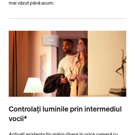
mai văzut până acum.
Controlați luminile prin intermediul
vocii*
Activați asistența tip mâini-libere în orice cameră cu